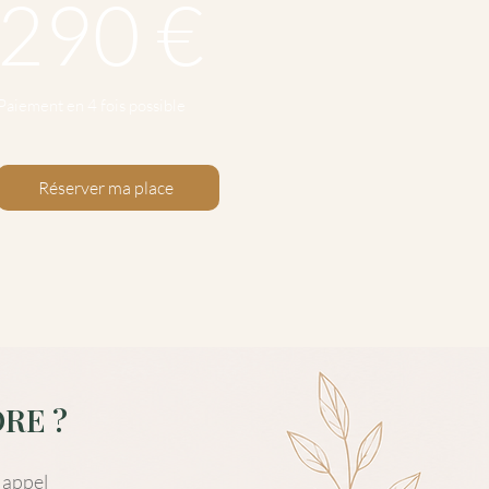
290 €
Paiement en 4 fois possible
Réserver ma place
RE ?
 appel