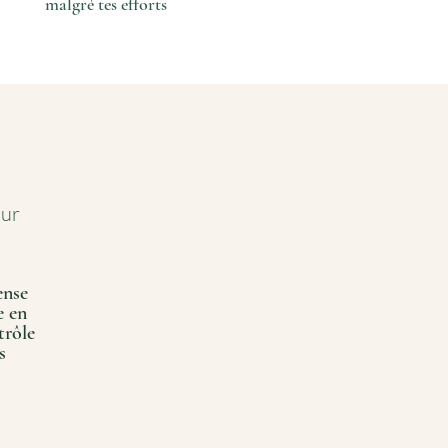
malgré tes efforts
our
ense
e en
trôle
s