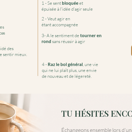
1 - Se sent
bloquée
et
épuisée à l'idée d'agir seule
2 - Veut agir en
étant
accompagnée
tes
pas
3- A le sentiment de
tourner en
rond
sans réussir à agir
aidé des
e sentir mieux.
4 -
Raz le bol général
, une vie
qui ne lui plaît plus, une envie
de nouveau et de
légereté.
TU HÉSITES ENCO
Échangeons ensemble lors d’un