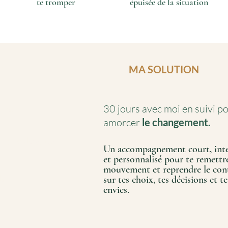
te tromper
épuisée de la
situation
PAS SEUL.E
?
MA SOLUTION
30 jours avec moi en suivi p
s bas
amorcer
le changement.
échoué dans tes
Un accompagnement court, int
et personnalisé pour te remettr
mouvement et reprendre le
con
la
sur tes choix, tes décisions et te
envies.