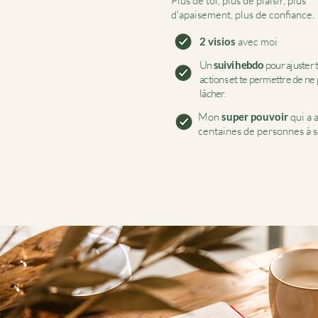
Plus de toi, plus de plaisir, plus
d'apaisement, plus de confiance. ​
2 visios
avec moi
Un
suivi hebdo
pour ajuster 
actions
et te permettre de ne 
lâcher.
Mon
super pouvoir
qui a 
centaines de personnes à s